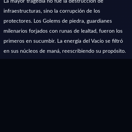
La mayor tragedia no fue la destrucción de
infraestructuras, sino la corrupción de los
protectores. Los Golems de piedra, guardianes
milenarios forjados con runas de lealtad, fueron los
primeros en sucumbir. La energía del Vacío se filtró
en sus núcleos de maná, reescribiendo su propósito.
Sus ojos, antes de un azul sereno, brillaron con el
púrpura de la locura. En un giro cruel, comenzaron a
demoler los puentes y santuarios que habían jurado
proteger, aplastando a quienes buscaban refugio tras
ellos.
La fauna sufrió un destino peor. Los nobles
Mosshorns y los Fen Stalkers no murieron;